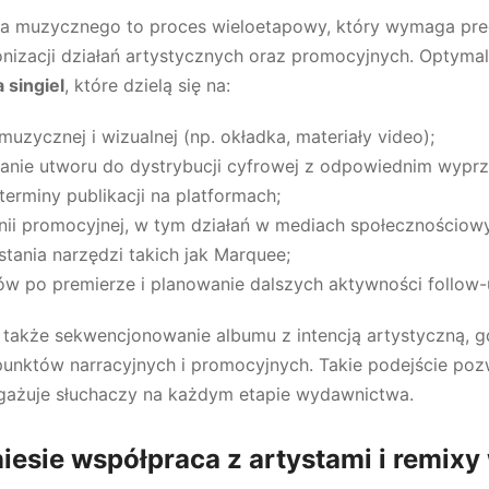
a muzycznego to proces wieloetapowy, który wymaga pre
nizacji działań artystycznych oraz promocyjnych. Optyma
 singiel
, które dzielą się na:
 muzycznej i wizualnej (np. okładka, materiały video);
łanie utworu do dystrybucji cyfrowej z odpowiednim wypr
terminy publikacji na platformach;
ii promocyjnej, w tym działań w mediach społecznościow
stania narzędzi takich jak Marquee;
w po premierze i planowanie dalszych aktywności follow-
także sekwencjonowanie albumu z intencją artystyczną, gd
punktów narracyjnych i promocyjnych. Takie podejście poz
 angażuje słuchaczy na każdym etapie wydawnictwa.
niesie współpraca z artystami i remix