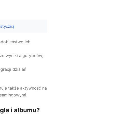
ystyczną
odobieństwo ich
sze wyniki algorytmów;
gracji działań
muje także aktywność na
treamingowymi.
gla i albumu?