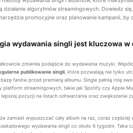
metody wydawania singli i albumów, które maksymali
ją działanie algorytmów streamingowych. Dowiedz się
l, narzędzia promocyjne oraz planowanie kampanii, by
gia wydawania singli jest kluczowa w 
łkowicie zmieniła podejście do wydawania muzyki. Współcz
egularne publikowanie singli
, które pozwalają nie tylko u
 bazę fanów przed premierą albumu. Single pełnią rolę swo
 platform streamingowych, takie jak Spotify czy Apple Mu
 lepszej pozycji na listach odtwarzania oraz zwiększenie z
że zamiast wypuszczać cały album na raz, coraz częściej 
i kaskadowego wydawania singli co około 6 tygodni. Taka 