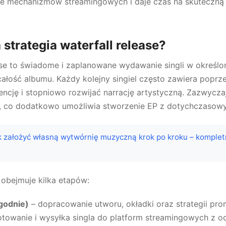
e mechanizmów streamingowych i daje czas na skuteczną
strategia waterfall release?
ease to świadome i zaplanowane wydawanie singli w określ
ałość albumu. Każdy kolejny singiel często zawiera poprz
ję i stopniowo rozwijać narrację artystyczną. Zazwyczaj
, co dodatkowo umożliwia stworzenie EP z dotychczasowyc
k założyć własną wytwórnię muzyczną krok po kroku – komplet
 obejmuje kilka etapów:
ygodnie)
– dopracowanie utworu, okładki oraz strategii prom
towanie i wysyłka singla do platform streamingowych z 