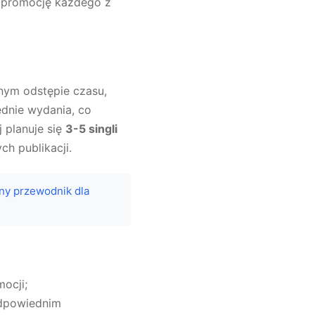
 promocję każdego z
onym odstępie czasu,
ednie wydania, co
 planuje się
3-5 singli
h publikacji.
ny przewodnik dla
ocji;
odpowiednim