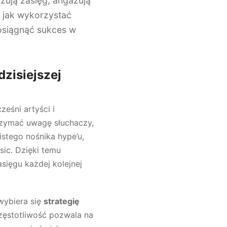
zują zasięg, angażują
, jak wykorzystać
 osiągnąć sukces w
dzisiejszej
eśni artyści i
trzymać uwagę słuchaczy,
istego nośnika hype’u,
sic. Dzięki temu
asięgu każdej kolejnej
wybiera się
strategię
częstotliwość pozwala na