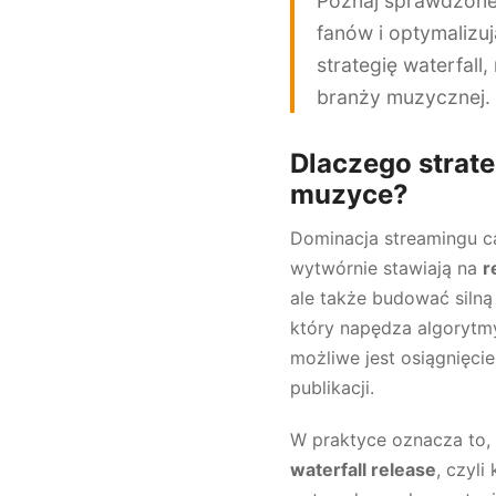
Poznaj sprawdzone 
fanów i optymalizu
strategię waterfal
branży muzycznej.
Dlaczego strate
muzyce?
Dominacja streamingu ca
wytwórnie stawiają na
r
ale także budować silną
który napędza algorytmy
możliwe jest osiągnięcie
publikacji.
W praktyce oznacza to, 
waterfall release
, czyl