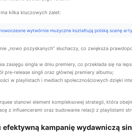
ma kilka kluczowych zalet:
nowoczesne wytwórnie muzyczne kształtują polską scenę art
nie „nowo pozyskanych” słuchaczy, co zwiększa prawdop
a zasięgu singla w dniu premiery, co przekłada się na lep
ł pre-release singli oraz głównej premiery albumu;
ści w playlistach i mediach społecznościowych dzięki inte
rquee stanowi element kompleksowej strategii, która obej
acę z influencerami oraz budowanie relacji z playlistami s
 efektywną kampanię wydawniczą sin