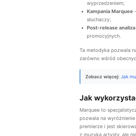
wyprzedzeniem;
Kampania Marquee
–
słuchaczy;
Post-release analiza
promocyjnych.
Ta metodyka pozwala na
zarówno wśród obecnych,
Zobacz więcej:
Jak mu
Jak wykorzysta
Marquee to specjalistyc
pozwala na wyróżnienie
premierze i jest skiero
z muzyką artysty, ale ni