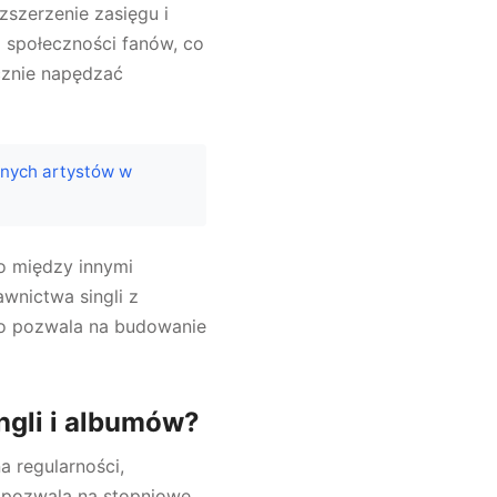
szerzenie zasięgu i
i społeczności fanów, co
cznie napędzać
żnych artystów w
o między innymi
awnictwa singli z
co pozwala na budowanie
gli i albumów?
a regularności,
pozwala na stopniowe