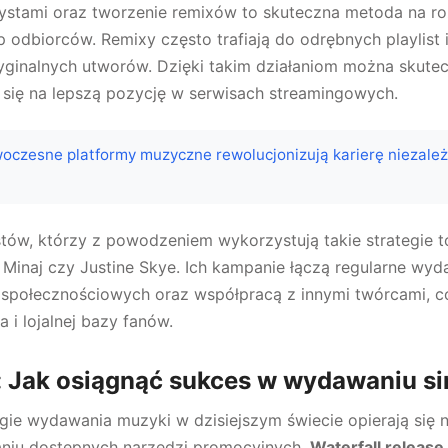
ystami oraz tworzenie remixów to skuteczna metoda na roz
 odbiorców. Remixy często trafiają do odrębnych playlist 
yginalnych utworów. Dzięki takim działaniom można skute
 się na lepszą pozycję w serwisach streamingowych.
oczesne platformy muzyczne rewolucjonizują karierę niezale
tów, którzy z powodzeniem wykorzystują takie strategie t
 Minaj czy Justine Skye. Ich kampanie łączą regularne wyd
społecznościowych oraz współpracą z innymi twórcami, 
 i lojalnej bazy fanów.
Jak osiągnąć sukces w wydawaniu sin
egie wydawania muzyki w dzisiejszym świecie opierają się n
aniu dostępnych narzędzi promocyjnych.
Waterfall release