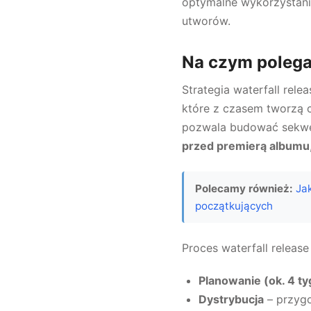
optymalne wykorzystani
utworów.
Na czym polega 
Strategia waterfall rel
które z czasem tworzą c
pozwala budować sekwenc
przed premierą albumu
Polecamy również:
Ja
początkujących
Proces waterfall release
Planowanie (ok. 4 t
Dystrybucja
– przygo