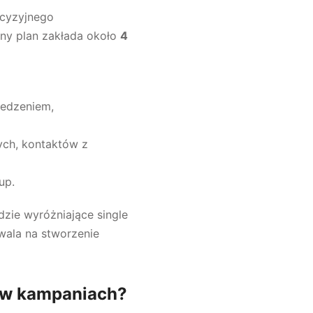
cyzyjnego
lny plan zakłada około
4
zedzeniem,
ych, kontaktów z
up.
zie wyróżniające single
wala na stworzenie
y w kampaniach?